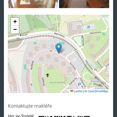
+
−
Leaflet
|
©
OpenStreetMap
Kontaktujte makléře
Mgr. Jan Šindelář