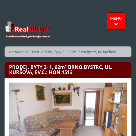
MENU
Nacházíte se:
Úvod
»
Prodej, Byty 2+1, 62m² Brno.Bystrc, ul. Kuršova
PRODEJ, BYTY 2+1, 62
m²
BRNO.BYSTRC, UL.
KURŠOVA, EV.Č.: HON 1513