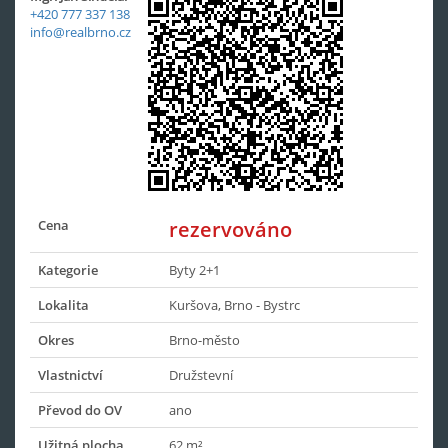
+420 777 337 138
info@realbrno.cz
Cena
rezervováno
Kategorie
Byty 2+1
Lokalita
Kuršova, Brno - Bystrc
Okres
Brno-město
Vlastnictví
Družstevní
Převod do OV
ano
Užitná plocha
62 m²