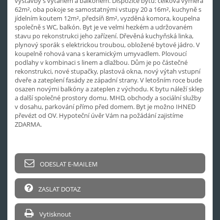
výstavby s výtahem a balkónem. Dispozice bytu: celková výměra
62m², oba pokoje se samostatnými vstupy 20 a 16m², kuchyně s
jídelním koutem 12m², předsíň 8m², vyzděná komora, koupelna
společně s WC, balkón. Byt je ve velmi hezkém a udržovaném
stavu po rekonstrukci jeho zařízení. Dřevěná kuchyňská linka,
plynový sporák s elektrickou troubou, obložené bytové jádro. V
koupelně rohová vana s keramickým umyvadlem. Plovoucí
podlahy v kombinaci s linem a dlažbou. Dům je po částečné
rekonstrukci, nové stupačky, plastová okna, nový výtah vstupní
dveře a zateplení fasády ze západní strany. V letošním roce bude
osazen novými balkóny a zateplen z východu. K bytu náleží sklep
a další společné prostory domu. MHD, obchody a sociální služby
v dosahu, parkování přímo před domem. Byt je možno IHNED
převézt od OV. Hypoteční úvěr Vám na požádání zajistíme
ZDARMA.
ODESLAT E-MAILEM
ZASLAT DOTAZ
Vytisknout