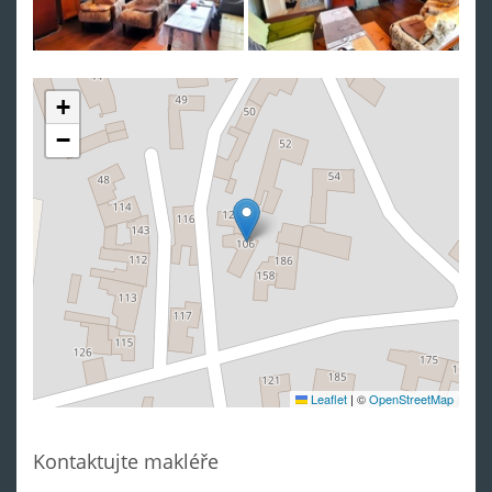
+
−
Leaflet
|
©
OpenStreetMap
Kontaktujte makléře