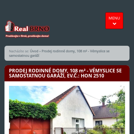
MENU
Nacházíte se:
Úvod
»
Prodej rodinné domy, 108 m² - Vémyslice se
samostatnou garáží
PRODEJ RODINNÉ DOMY, 108
m²
- VÉMYSLICE SE
SAMOSTATNOU GARÁŽÍ, EV.Č.: HON 2510