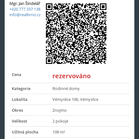
Mgr. Jan Šindelář
+420 777 337 138
info@realbrno.cz
Cena
rezervováno
Kategorie
Rodinné domy
Lokalita
Vémyslice 106, Vémyslice
Okres
Znojmo
Velikost
2 pokoje
Užitná plocha
108 m²