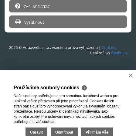
ZASLAT DOTAZ
Vytisknout
2026 © Aquasvět, s.r.o., všechna práva vyhrazena |
Cookies
Realitní SW
Real
man
×
Používáme soubory cookies
ℹ
Naše soubory potřebujeme pro samotnou funkčnost webu a pro
uložení vašich předvoleb při jeho procházení. Cookies třetích
stran pak slouží pro vyhodnocování výkonu a zkvalitnění obsahu
prezentace. Nejsou určeny k identifikaci návštěvníka jako
konkrétní osoby. Pro uchování jiných než technických cookies
potřebujeme váš souhlas.
Upravit
Odmítnout
Přijímám vše