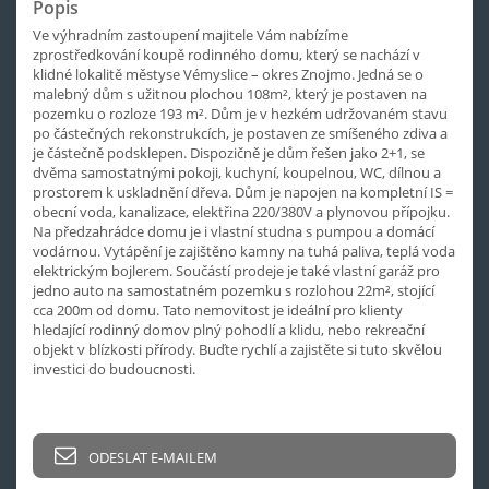
Popis
Ve výhradním zastoupení majitele Vám nabízíme
zprostředkování koupě rodinného domu, který se nachází v
klidné lokalitě městyse Vémyslice – okres Znojmo. Jedná se o
malebný dům s užitnou plochou 108m², který je postaven na
pozemku o rozloze 193 m². Dům je v hezkém udržovaném stavu
po částečných rekonstrukcích, je postaven ze smíšeného zdiva a
je částečně podsklepen. Dispozičně je dům řešen jako 2+1, se
dvěma samostatnými pokoji, kuchyní, koupelnou, WC, dílnou a
prostorem k uskladnění dřeva. Dům je napojen na kompletní IS =
obecní voda, kanalizace, elektřina 220/380V a plynovou přípojku.
Na předzahrádce domu je i vlastní studna s pumpou a domácí
vodárnou. Vytápění je zajištěno kamny na tuhá paliva, teplá voda
elektrickým bojlerem. Součástí prodeje je také vlastní garáž pro
jedno auto na samostatném pozemku s rozlohou 22m², stojící
cca 200m od domu. Tato nemovitost je ideální pro klienty
hledající rodinný domov plný pohodlí a klidu, nebo rekreační
objekt v blízkosti přírody. Buďte rychlí a zajistěte si tuto skvělou
investici do budoucnosti.
ODESLAT E-MAILEM