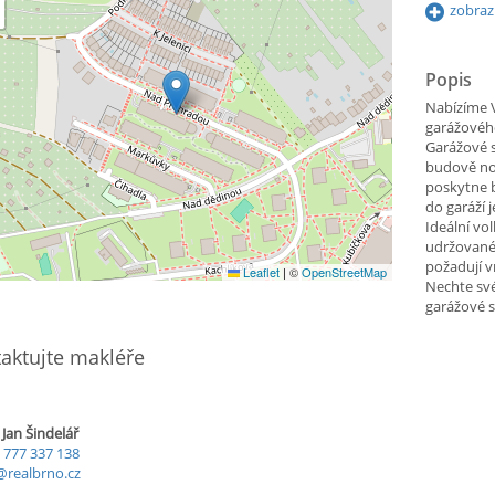
zobraz
Popis
Nabízíme 
garážového
Garážové s
budově no
poskytne b
do garáží 
Ideální vol
udržované 
požadují v
Leaflet
|
©
OpenStreetMap
Nechte své
garážové s
aktujte makléře
 Jan Šindelář
 777 337 138
@realbrno.cz