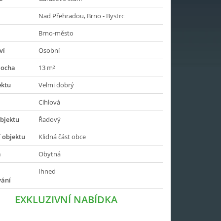
Nad Přehradou, Brno - Bystrc
Brno-město
ví
Osobní
locha
13 m²
ektu
Velmi dobrý
Cihlová
bjektu
Řadový
 objektu
Klidná část obce
a
Obytná
Ihned
vání
EXKLUZIVNÍ NABÍDKA