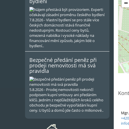
bydlení
−
7.8.2026 - Vlastní bydlení se pro stále více
českých domácností stává finančně
nedostupným. Rostoucí ceny bytů,
omezená nabídka i vysoké náklady na
financování mění způsob, jakým lidé o
bydlení..
Bezpečné předání peněz při
prodeji nemovitosti má svá
pravidla
5.8.2026 - Prodej nemovitosti nekončí
Kont
podpisem kupní smlouvy ani předáním
klíčů. Jedním z nejdůležitějších kroků celého
obchodu je bezpečné vypořádání kupní
ceny. U bytů a domů jde často o milionové..
Mgr.
+420
info