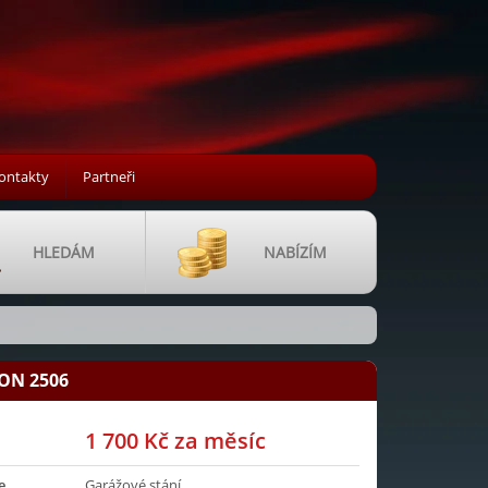
ontakty
Partneři
HLEDÁM
NABÍZÍM
HON 2506
1 700 Kč za měsíc
e
Garážové stání