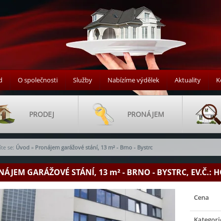
d
O společnosti
Služby
Nabízíme výdělek
Aktuality
K
PRODEJ
PRONÁJEM
te se:
Úvod
»
Pronájem garážové stání, 13 m² - Brno - Bystrc
NÁJEM GARÁŽOVÉ STÁNÍ, 13
m²
- BRNO - BYSTRC, EV.Č.: 
Cena
Kategori