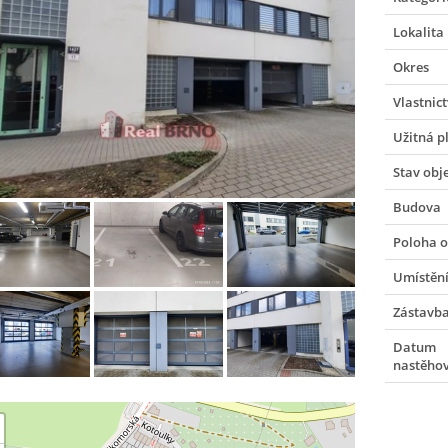
Lokalita
Okres
Vlastnict
Užitná p
Stav obj
Budova
Poloha o
Umístění
Zástavb
Datum
nastěho