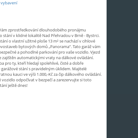
 vybavení
Vám zprostředkování dlouhodobého pronájmu
 stání v klidné lokalitě Nad Přehradou v Brně - Bystrci.
tání o vlastní užitné ploše 13 m² se nachází v cihlové
vostaveb bytových domů „Panorama“. Tato garáž vám
ezpečné a pohodlné parkování pro vaše vozidlo. Vjezd
je zajištěn automatickými vraty na dálkové ovládání.
ba pro ty, kteří hledají spolehlivé, čisté a dobře
garážové stání s pravidelným úklidem. Majitelé
ratnou kauci ve výši 1.000,-Kč za čip dálkového ovládání.
 vozidlo odpočívat v bezpečí a zarezervujte si toto
tání ještě dnes!