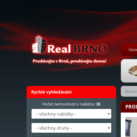
Úvo
Rychlé vyhledávání
Nachází
Počet nemovitostí v nabídce:
36
PRO