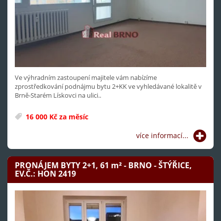
Ve výhradním zastoupení majitele vám nabízíme
zprostředkování podnájmu bytu 2+KK ve vyhledávané lokalitě v
Brně-Starém Lískovci na ulici..
16 000 Kč za měsíc
více informací...
PRONÁJEM BYTY 2+1, 61
m²
- BRNO - ŠTÝŘICE,
EV.Č.: HON 2419