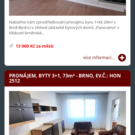
Nabízíme Vám zprostředkování pronájmu bytu 1+kk 29m² v
Brně-Bystrci v cihlové zástavbě bytových domů „Panorama“ v
blízkosti brněnské..
13 000 Kč za měsíc
více informací...
PRONÁJEM, BYTY 3+1, 73
m²
- BRNO, EV.Č.: HON
2512