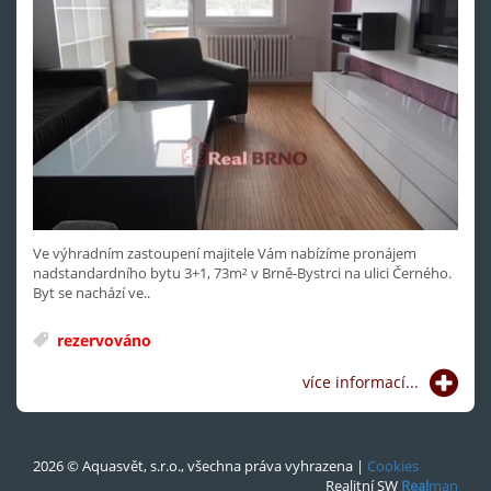
Ve výhradním zastoupení majitele Vám nabízíme pronájem
nadstandardního bytu 3+1, 73m² v Brně-Bystrci na ulici Černého.
Byt se nachází ve..
rezervováno
více informací...
2026 © Aquasvět, s.r.o., všechna práva vyhrazena |
Cookies
Realitní SW
Real
man