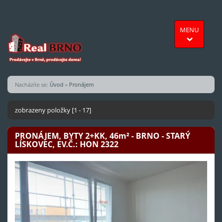
MENU
Nacházíte se:
Úvod
»
Pronájem
zobrazeny položky [1 - 17]
PRONÁJEM, BYTY 2+KK, 46
m²
- BRNO - STARÝ
LÍSKOVEC, EV.Č.: HON 2322