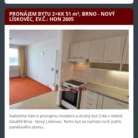
PRONÁJEM BYTU 2+KK 51
m²
, BRNO - NOVÝ
LÍSKOVEC, EV.Č.: HON 2605
Nabízíme Vám k pronájmu moderní a útulný byt 2+kk v klidné
lokalitě Brna - Nový Lískovec. Tento byt se nachází na 8. patře
panelového domu..