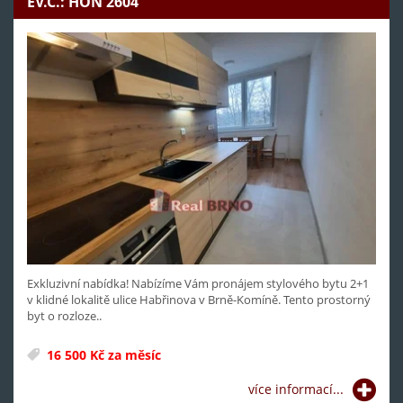
EV.Č.: HON 2604
Exkluzivní nabídka! Nabízíme Vám pronájem stylového bytu 2+1
v klidné lokalitě ulice Habřinova v Brně-Komíně. Tento prostorný
byt o rozloze..
16 500 Kč za měsíc
více informací...