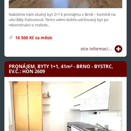
Nabízíme Vám útulný byt 2+1 k pronájmu v Brně – Komíně na
ulici Běly Pažoutové. Tento velmi dobře udržovaný byt po
rekonstrukci o rozloze..
16 500 Kč za měsíc
více informací...
PRONÁJEM, BYTY 1+1, 41
m²
- BRNO - BYSTRC,
EV.Č.: HON 2609