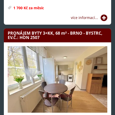
1 700 Kč za měsíc
více informací...
PRONÁJEM BYTY 3+KK, 68
m²
- BRNO - BYSTRC,
EV.Č.: HON 2507