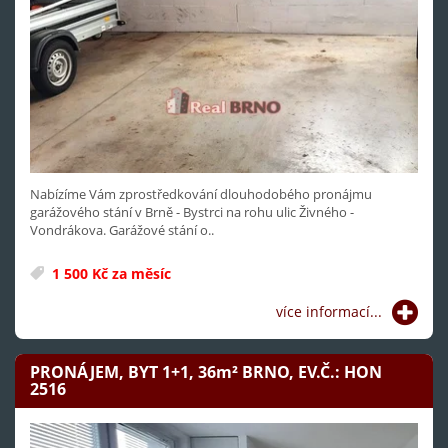
Nabízíme Vám zprostředkování dlouhodobého pronájmu
garážového stání v Brně - Bystrci na rohu ulic Živného -
Vondrákova. Garážové stání o..
1 500 Kč za měsíc
více informací...
PRONÁJEM, BYT 1+1, 36
m²
BRNO, EV.Č.: HON
2516