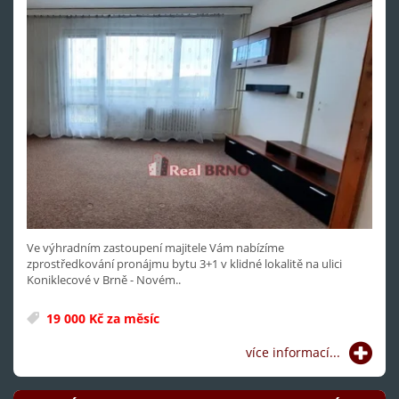
Ve výhradním zastoupení majitele Vám nabízíme
zprostředkování pronájmu bytu 3+1 v klidné lokalitě na ulici
Koniklecové v Brně - Novém..
19 000 Kč za měsíc
více informací...