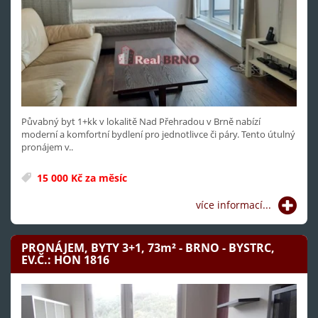
Půvabný byt 1+kk v lokalitě Nad Přehradou v Brně nabízí
moderní a komfortní bydlení pro jednotlivce či páry. Tento útulný
pronájem v..
15 000 Kč za měsíc
více informací...
PRONÁJEM, BYTY 3+1, 73
m²
- BRNO - BYSTRC,
EV.Č.: HON 1816