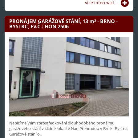
více informací...
PRONÁJEM GARÁŽOVÉ STÁNÍ, 13
m²
- BRNO -
BYSTRC, EV.Č.: HON 2506
Nabízíme Vám zprostředkování dlouhodobého pronájmu
garážového stání v klidné lokalitě Nad Přehradou v Brně - Bystrci.
Garážové stání o..