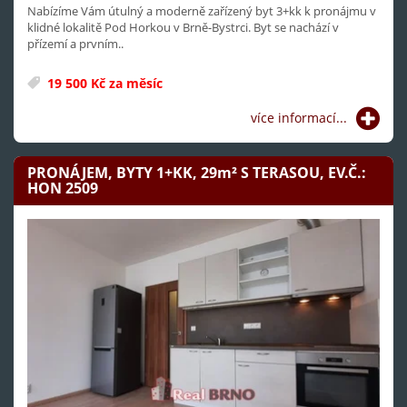
Nabízíme Vám útulný a moderně zařízený byt 3+kk k pronájmu v
klidné lokalitě Pod Horkou v Brně-Bystrci. Byt se nachází v
přízemí a prvním..
19 500 Kč za měsíc
více informací...
PRONÁJEM, BYTY 1+KK, 29
m²
S TERASOU, EV.Č.:
HON 2509