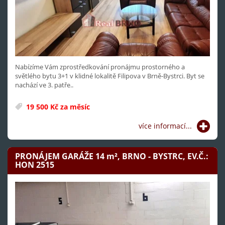
Nabízíme Vám zprostředkování pronájmu prostorného a
světlého bytu 3+1 v klidné lokalitě Filipova v Brně-Bystrci. Byt se
nachází ve 3. patře..
19 500 Kč za měsíc
více informací...
PRONÁJEM GARÁŽE 14
m²
, BRNO - BYSTRC, EV.Č.:
HON 2515