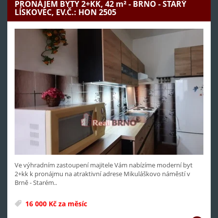
PRONÁJEM BYTY 2+KK, 42
m²
- BRNO - STARÝ
LÍSKOVEC, EV.Č.: HON 2505
Ve výhradním zastoupení majitele Vám nabízíme moderní byt
2+kk k pronájmu na atraktivní adrese Mikuláškovo náměstí v
Brně - Starém..
16 000 Kč za měsíc