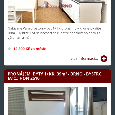
Nabízíme Vám prostorný byt 1+1 k pronájmu v klidné lokalitě
Brna - Bystrce. Byt se nachází na 8. patře panelového domu s
výtahem a má..
12 500 Kč za měsíc
více informací...
PRONÁJEM, BYTY 1+KK, 39
m²
- BRNO - BYSTRC,
EV.Č.: HON 2610