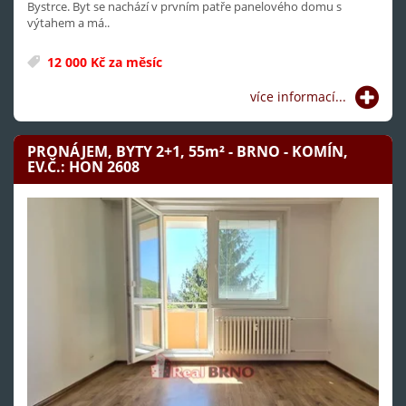
Bystrce. Byt se nachází v prvním patře panelového domu s
výtahem a má..
12 000 Kč za měsíc
více informací...
PRONÁJEM, BYTY 2+1, 55
m²
- BRNO - KOMÍN,
EV.Č.: HON 2608